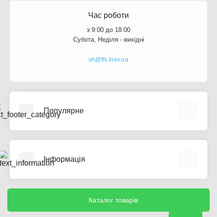
Час роботи
з 9:00 до 18:00
Субота, Неділя - вихідні
vh@tfs.kiev.ua
Популярне
Розетки та Вимикачі
Модульна апаратура
Інформація
Монтажні коробки
Щити
Про компанію
Розпродаж
Оплата та доставка
Каталог товарів
Обмін та Повернення