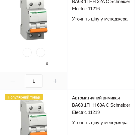
ВА63 1П+Н 32A C Schneider
Electric 11216
Уточніть ціну у менеджера
0
Популярний товар
Автоматичний вимикач
ВА63 1П+Н 63A C Schneider
Electric 11219
Уточніть ціну у менеджера