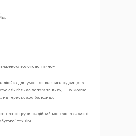
а
Plus –
двищеною вологістю і пилом
на лінійка для умов, де важлива підвищена
нтує стійкість до вологи та пилу, — їх можна
х, на терасах або балконах.
контактні групи, надійний монтаж та захисні
бутової техніки.