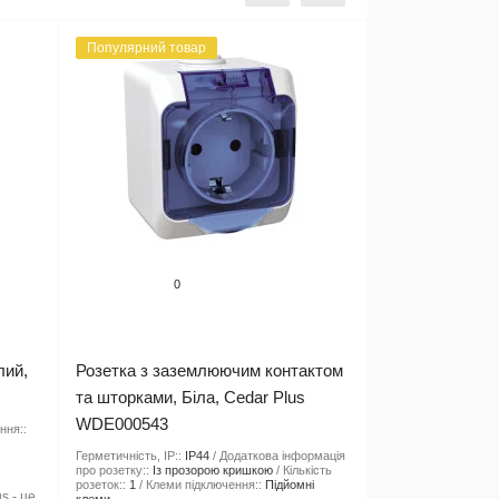
Популярний товар
0
лий,
Розетка з заземлюючим контактом
та шторками, Біла, Cedar Plus
WDE000543
ння::
Герметичність, IP::
IP44
Додаткова інформація
про розетку::
Із прозорою кришкою
Кількість
розеток::
1
Клеми підключення::
Підйомні
s - це