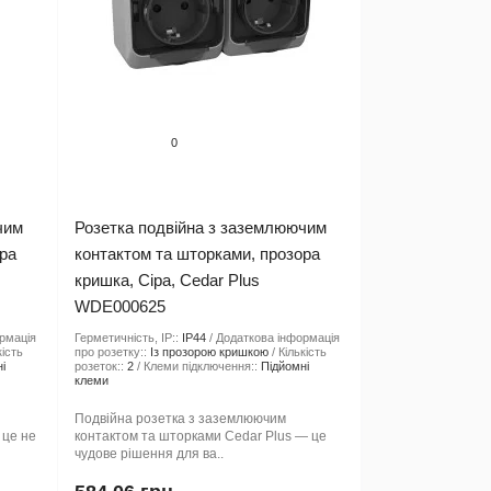
0
чим
Розетка подвійна з заземлюючим
ора
контактом та шторками, прозора
кришка, Сіра, Cedar Plus
WDE000625
рмація
Герметичність, IP::
IP44
Додаткова інформація
кість
про розетку::
Із прозорою кришкою
Кількість
і
розеток::
2
Клеми підключення::
Підйомні
клеми
Подвійна розетка з заземлюючим
 це не
контактом та шторками Cedar Plus — це
чудове рішення для ва..