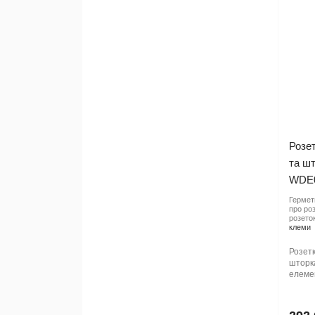
Розе
та шт
WDE0
Гермети
про роз
розеток
клеми
Розет
шторк
елемен