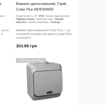
й,
Вимикач двохклавішний, Сірий,
Cedar Plus WDE000650
ння::
Герметичність, IP::
IP44
Клеми підключення::
Підйомні клеми
Комплектація::
Повний
комплект
Країна виробник::
Польща
– це не
Вимикач двохклавішний Cedar Plus — це
 а
справжній знахідка для вашого дому! Його
сучасний сі..
303.89 грн
Популярний товар