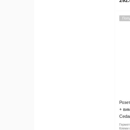
292.
Попу
Розе
+ вим
Ceda
Гермети
Клеми 