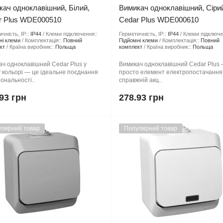
ач одноклавішний, Білий,
Вимикач одноклавішний, Сіри
r Plus WDE000510
Cedar Plus WDE000610
чність, IP::
IP44
Клеми підключення::
Герметичність, IP::
IP44
Клеми підключе
ні клеми
Комплектація::
Повний
Підйомні клеми
Комплектація::
Повний
кт
Країна виробник::
Польща
комплект
Країна виробник::
Польща
ч одноклавішний Cedar Plus у
Вимикач одноклавішний Cedar Plus 
 кольорі — це ідеальне поєднання
просто елемент електропостачання,
ональності..
справжній акц..
93 грн
278.93 грн
лярний товар
Популярний товар