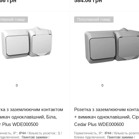
66 грн
584.06 грн
лярний товар
Популярний товар
0
0
тка з заземлюючим контактом
Розетка з заземлюючим конт
икач одноклавішний, Біла,
+ вимикач одноклавішний, Сір
r Plus WDE000500
Cedar Plus WDE000600
чність, IP::
IP44
Кількість розеток::
1
Герметичність, IP::
IP44
Кількість розето
підключення::
Гвинтові зажими
Клеми підключення::
Гвинтові зажими