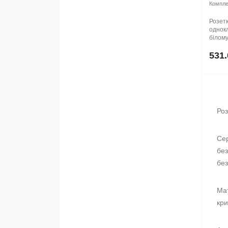
Комплек
Розет
однок
білому 
531.
Роз
Се
без
без
Мат
кри