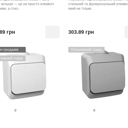
 кольорі — це не просто елемент
стильний та функціональний елемен
ики, а стил..
який не тільки..
89 грн
303.89 грн
оп продажів
Популярний товар
лярний товар
0
0