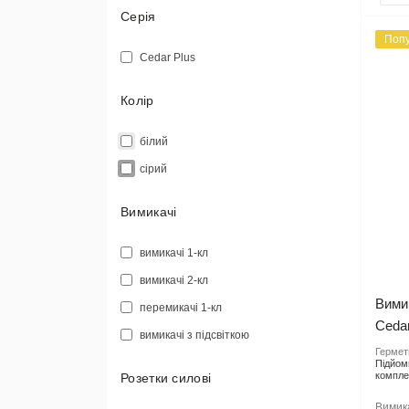
Серія
Попу
Cedar Plus
Колір
білий
сірий
Вимикачі
вимикачі 1-кл
вимикачі 2-кл
Вимик
перемикачі 1-кл
Ceda
вимикачі з підсвіткою
Гермети
Підйом
компле
Розетки силові
Вимика