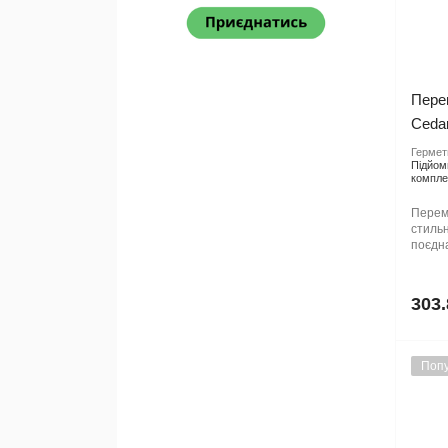
Пере
Ceda
Гермети
Підйом
компле
Перем
стильн
поєдна
303.
Попу