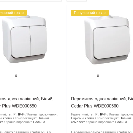
лярний товар
Популярний товар
0
0
ач двохклавішний, Білий,
Перемикач одноклавішний, Бі
r Plus WDE000550
Cedar Plus WDE000560
чність, IP::
IP44
Клеми підключення::
Герметичність, IP::
IP44
Клеми підключе
ні клеми
Комплектація::
Повний
Підйомні клеми
Комплектація::
Повний
кт
Країна виробник::
Польща
комплект
Країна виробник::
Польща
ч двохклавішний Cedar Plus у
Перемикач одноклавішний Cedar Plu