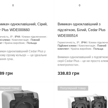
0
0
микач одноклавішний, Сірий,
Вимикач одноклавішний з
r Plus WDE000660
підсвіткою, Білий, Cedar Plus
WDE000514
чність, IP::
IP44
Клеми підключення::
ні клеми
Комплектація::
Повний
Герметичність, IP::
IP44
Клеми підключе
кт
Країна виробник::
Польща
Підйомні клеми
Комплектація::
Повний
комплект
Країна виробник::
Польща
икач одноклавішний Cedar Plus у
ому сірому кольорі — це ідеальне
Вимикач одноклавішний з підсвіткою
ння суча..
серії Cedar Plus – це не просто еле
електропостач..
89 грн
338.83 грн
лярний товар
Популярний товар