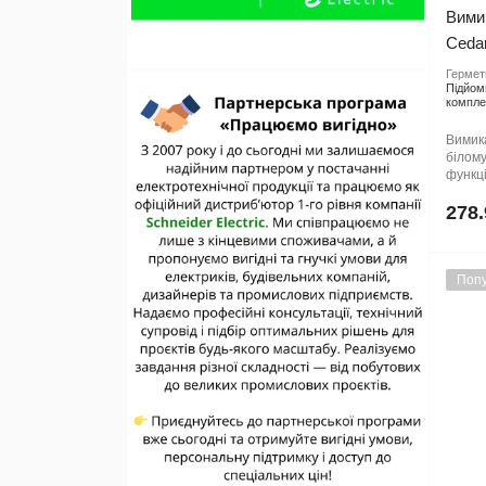
Вимик
Ceda
Гермети
Підйом
компле
Вимика
білому
функці
278.
Попу