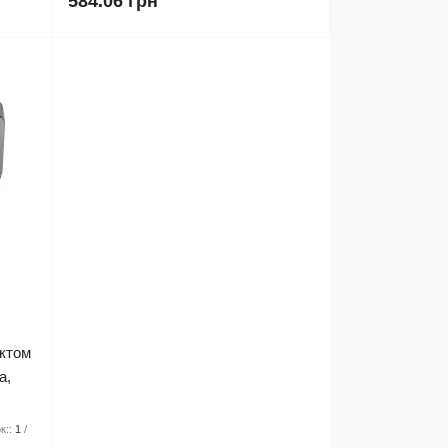
584.06 грн
актом
а,
к::
1