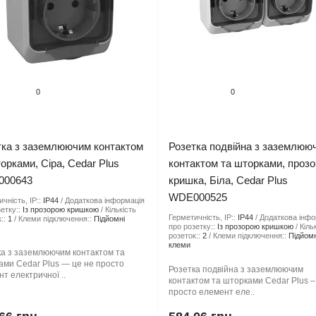
0
0
тка з заземлюючим контактом
Розетка подвійна з заземлюю
орками, Сіра, Cedar Plus
контактом та шторками, проз
00643
кришка, Біла, Cedar Plus
WDE000525
чність, IP::
IP44
Додаткова інформація
етку::
Із прозорою кришкою
Кількість
Герметичність, IP::
IP44
Додаткова інфо
::
1
Клеми підключення::
Підйомні
про розетку::
Із прозорою кришкою
Кіль
розеток::
2
Клеми підключення::
Підйомн
клеми
ка з заземлюючим контактом та
ами Cedar Plus — це не просто
Розетка подвійна з заземлюючим
т електричної ..
контактом та шторками Cedar Plus –
просто елемент еле..