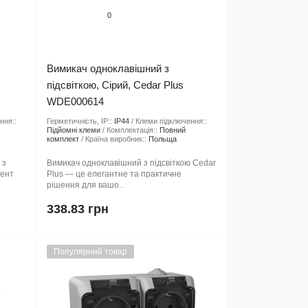
0
Вимикач одноклавішний з
підсвіткою, Сірий, Cedar Plus
WDE000614
ння::
Герметичність, IP::
IP44
Клеми підключення::
Підйомні клеми
Комплектація::
Повний
комплект
Країна виробник::
Польща
 з
Вимикач одноклавішний з підсвіткою Cedar
мент
Plus — це елегантне та практичне
рішення для вашо..
338.83 грн
Популярний товар