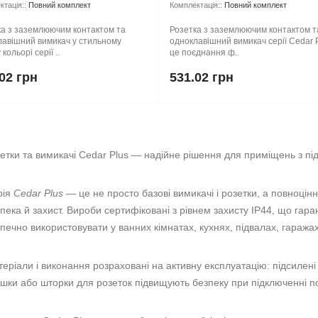
тація::
Повний комплект
Комплектація::
Повний комплект
ка з заземлюючим контактом та
Розетка з заземлюючим контактом т
лавішний вимикач у стильному
одноклавішний вимикач серії Cedar 
кольорі серії ..
це поєднання ф..
02 грн
531.02 грн
етки та вимикачі Cedar Plus — надійне рішення для приміщень з пі
рія
Cedar Plus
— це не просто базові вимикачі і розетки, а повноцін
пека й захист. Вироби сертифіковані з рівнем захисту
IP44
, що гара
печно використовувати у ванних кімнатах, кухнях, підвалах, гаража
еріали і виконання розраховані на активну експлуатацію: підсилені 
шки або шторки для розеток підвищують безпеку при підключенні по