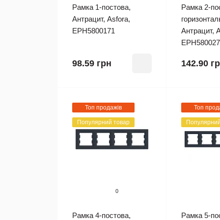
Рамка 1-постова,
Рамка 2-по
Антрацит, Asfora,
горизонтал
EPH5800171
Антрацит, A
EPH580027
98.59 грн
142.90 г
Топ продажів
Топ прод
Популярний товар
Популярний
0
Рамка 4-постова,
Рамка 5-по