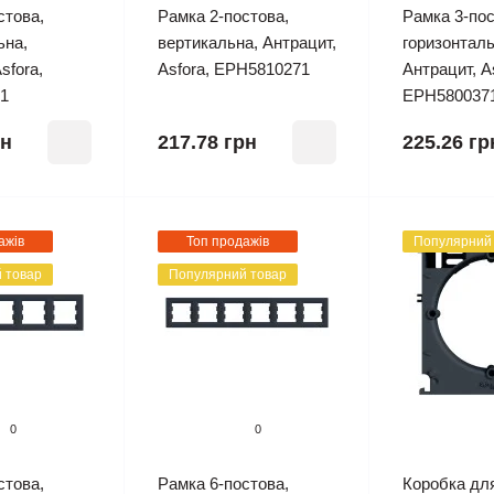
стова,
Рамка 2-постова,
Рамка 3-пос
ьна,
вертикальна, Антрацит,
горизонталь
sfora,
Asfora, EPH5810271
Антрацит, A
1
EPH580037
рн
217.78 грн
225.26 гр
ажів
Топ продажів
Популярний
 товар
Популярний товар
0
0
стова,
Рамка 6-постова,
Коробка дл