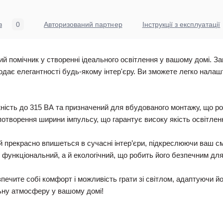
в
0
Авторизований партнер
Інструкції з експлуатації
ий помічник у створенні ідеального освітлення у вашому домі. 
дає елегантності будь-якому інтер'єру. Ви зможете легко налаш
ність до 315 ВА та призначений для вбудованого монтажу, що р
спотворення ширини імпульсу, що гарантує високу якість освітлен
прекрасно впишеться в сучасні інтер’єри, підкреслюючи ваш сма
е функціональний, а й екологічний, що робить його безпечним дл
ечите собі комфорт і можливість грати зі світлом, адаптуючи йог
льну атмосферу у вашому домі!