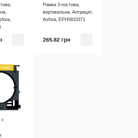
това,
Рамка 3-постова,
на,
вертикальна, Антрацит,
sfora,
Asfora, EPH5810371
1
н
265.82 грн
 товар
0
я