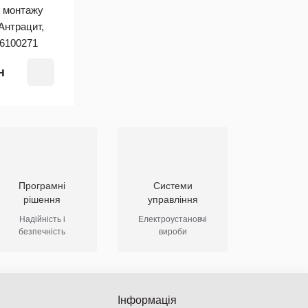
о монтажу
Антрацит,
H6100271
н
Програмні
Системи
рішення
управління
Надійність і
Електроустановчі
безпечність
вироби
Інформація