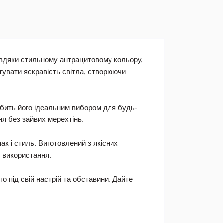
Завдяки стильному антрацитовому кольору,
тувати яскравість світла, створюючи
обить його ідеальним вибором для будь-
ня без зайвих мерехтінь.
к і стиль. Виготовлений з якісних
я використання.
о під свій настрій та обставини. Дайте