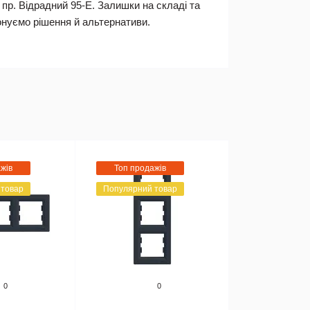
 пр. Відрадний 95-Е. Залишки на складі та
понуємо рішення й альтернативи.
жів
Топ продажів
 товар
Популярний товар
0
0