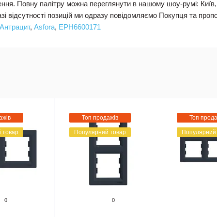
ення. Повну палітру можна переглянути в нашому шоу-румі: Київ,
разі відсутності позицій ми одразу повідомляємо Покупця та про
Антрацит
,
Asfora
,
EPH6600171
ажів
Топ продажів
Топ прода
 товар
Популярний товар
Популярний
0
0