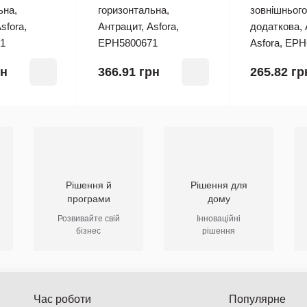
ьна,
горизонтальна,
зовнішньог
sfora,
Антрацит, Asfora,
додаткова, 
1
EPH5800671
Asfora, EP
рн
366.91 грн
265.82 гр
Рішення й
Рішення для
програми
дому
Розвивайте свій
Інноваційні
бізнес
рішення
Час роботи
Популярне