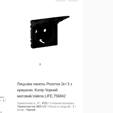
0
Лицьова панель Розетки 2к+З з
кришкою. Колір Чорний
матовий,Valena LIFE,756842
іал::
::
1
Герметичність, IP::
IP20
Головний матеріал::
Термопластик ABS-UV
Кількість модулів::
1
Колір::
Чорний
nd