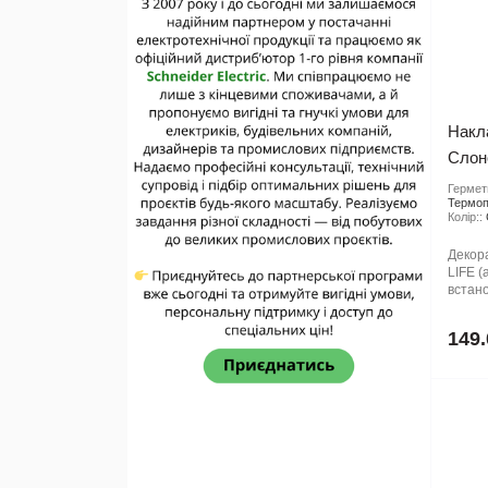
Накл
Слоно
Гермети
Термоп
Колір::
Декор
LIFE (
встано
149.