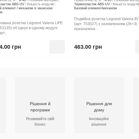
чність, IP::
IP40
Головний матеріал::
Герметичність, IP::
IP20
Головний матер
ластик ABS-UV
Кількість модулів::
Термопластик ABS-UV
Кількість модулів
й елемент / механізм із захисною
Базовий елемент/механізм
ою
Подвійна розетка Legrand Valena IN
ована розетка Legrand Valena LIFE
(арт. 753027) з заземленням (2К+З)
753135) об’єднує в одному модулі
призначена ..
рт..
4.00 грн
463.00 грн
Рішення й
Рішення для
програми
дому
Розвивайте свій
Інноваційні
бізнес
рішення