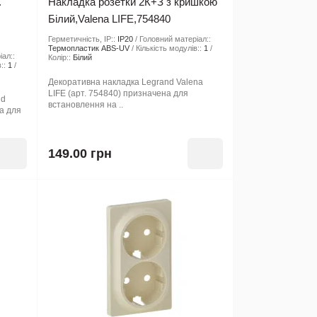
.
Накладка розетки 2К+З з кришкою
Білий,Valena LIFE,754840
Герметичність, IP::
IP20
Головний матеріал::
Термопластик ABS-UV
Кількість модулів::
1
іал::
Колір::
Бiлий
::
1
Декоративна накладка Legrand Valena
LIFE (арт. 754840) призначена для
nd
встановлення на ..
на для
149.00 грн