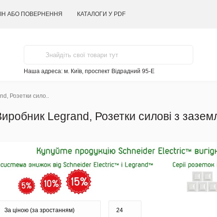
ІН АБО ПОВЕРНЕННЯ
КАТАЛОГИ У PDF
Наша адреса:
м. Київ, проспект Відрадний 95-Е
d, Розетки сило..
e Виробник Legrand, Розетки силові з зазе