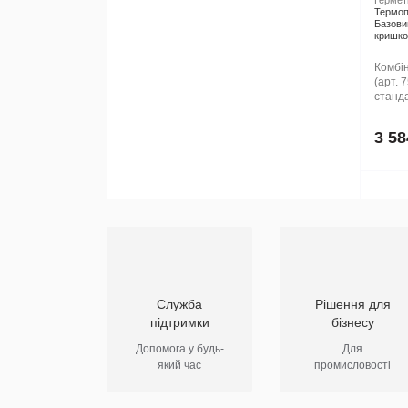
Гермети
Термоп
Базови
кришк
Комбін
(арт. 
станда
3 58
Служба
Рішення для
підтримки
бізнесу
Допомога у будь-
Для
який час
промисловості