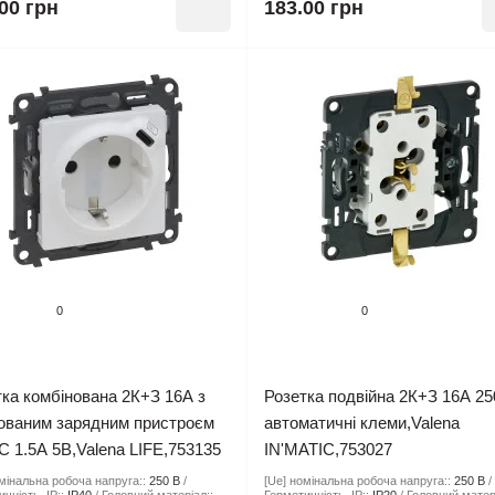
00 грн
183.00 грн
0
0
ка комбінована 2К+З 16А з
Розетка подвійна 2К+З 16А 2
ованим зарядним пристроєм
автоматичні клеми,Valena
 1.5А 5В,Valena LIFE,753135
IN'MATIC,753027
мінальна робоча напруга::
250 В
[Ue] номінальна робоча напруга::
250 В