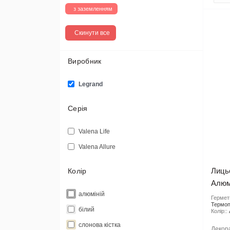
з заземленням
Скинути все
Виробник
Legrand
Серія
Valena Life
Valena Allure
Лиць
Колір
Алюмі
алюміній
Гермети
Термоп
білий
Колір::
слонова кістка
Декор