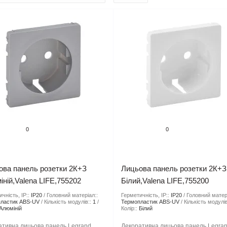
0
0
ова панель розетки 2К+З
Лицьова панель розетки 2К+З
ній,Valena LIFE,755202
Білий,Valena LIFE,755200
чність, IP::
IP20
Головний матеріал::
Герметичність, IP::
IP20
Головний матер
ластик ABS-UV
Кількість модулів::
1
Термопластик ABS-UV
Кількість модулів
Алюміній
Колір::
Бiлий
ативна лицьова панель Legrand
Декоративна лицьова панель Legra