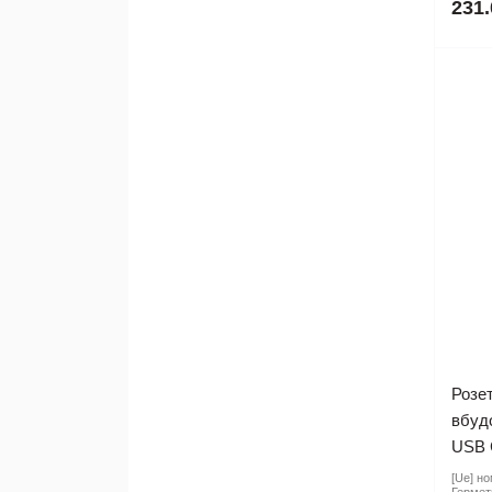
231.
Розет
вбуд
USB C
[Ue] но