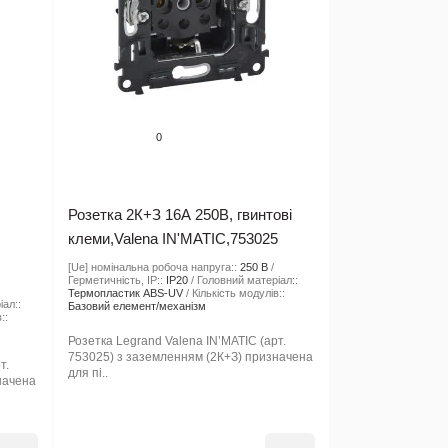
0
Розетка 2К+З 16А 250В, гвинтові
клеми,Valena IN'MATIC,753025
[Ue] номінальна робоча напруга::
250 В
Герметичність, IP::
IP20
Головний матеріал::
Термопластик ABS-UV
Кількість модулів::
іал::
Базовий елемент/механізм
::
Розетка Legrand Valena IN’MATIC (арт.
753025) з заземленням (2К+З) призначена
т.
для пі..
начена