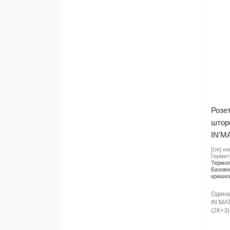
Розет
шторк
IN'M
[Ue] но
Гермети
Термоп
Базови
кришк
Одина
IN’MAT
(2К+З)