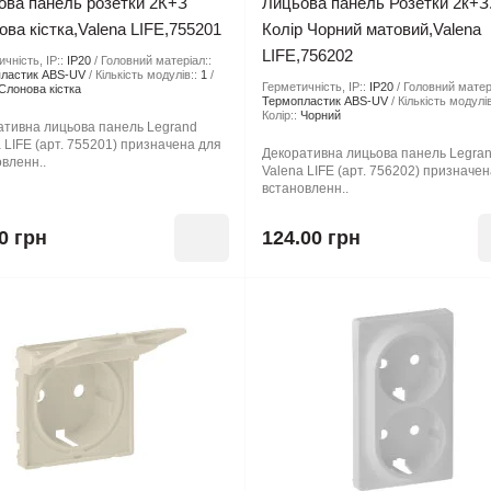
ова панель розетки 2К+З
Лицьова панель Розетки 2к+З
ва кістка,Valena LIFE,755201
Колір Чорний матовий,Valena
LIFE,756202
чність, IP::
IP20
Головний матеріал::
ластик ABS-UV
Кількість модулів::
1
Герметичність, IP::
IP20
Головний матер
Слонова кістка
Термопластик ABS-UV
Кількість модулів
Колір::
Чорний
ативна лицьова панель Legrand
 LIFE (арт. 755201) призначена для
Декоративна лицьова панель Legra
вленн..
Valena LIFE (арт. 756202) призначе
встановленн..
0 грн
124.00 грн