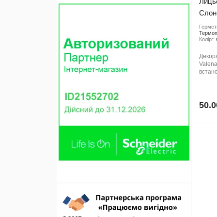
Лиць
Слоно
Гермети
Термоп
Колір::
Декор
Valena
встано
50.0