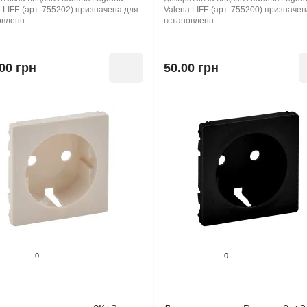
 LIFE (арт. 755202) призначена для
Valena LIFE (арт. 755200) призначе
вленн..
встановленн..
00 грн
50.00 грн
0
0