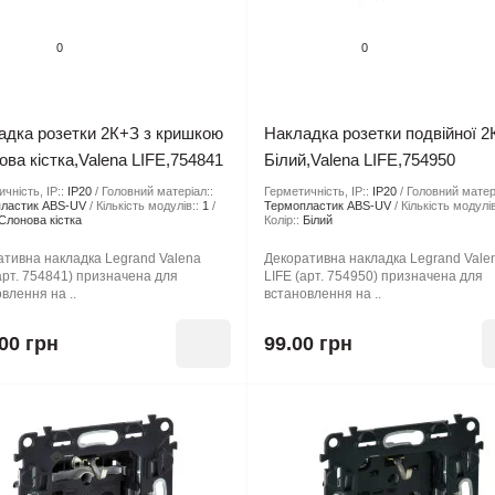
0
0
адка розетки 2К+З з кришкою
Накладка розетки подвійної 2
ва кістка,Valena LIFE,754841
Білий,Valena LIFE,754950
чність, IP::
IP20
Головний матеріал::
Герметичність, IP::
IP20
Головний матер
ластик ABS-UV
Кількість модулів::
1
Термопластик ABS-UV
Кількість модулів
Слонова кістка
Колір::
Бiлий
ативна накладка Legrand Valena
Декоративна накладка Legrand Vale
арт. 754841) призначена для
LIFE (арт. 754950) призначена для
влення на ..
встановлення на ..
00 грн
99.00 грн