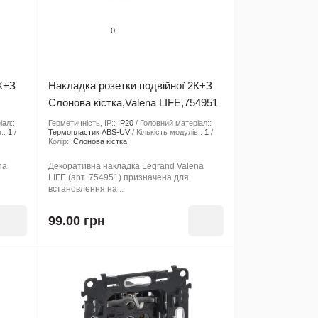
0
К+З
Накладка розетки подвійної 2К+З
Слонова кістка,Valena LIFE,754951
іал::
Герметичність, IP::
IP20
Головний матеріал::
::
1
Термопластик ABS-UV
Кількість модулів::
1
Колір::
Слонова кістка
na
Декоративна накладка Legrand Valena
LIFE (арт. 754951) призначена для
встановлення на ..
99.00 грн