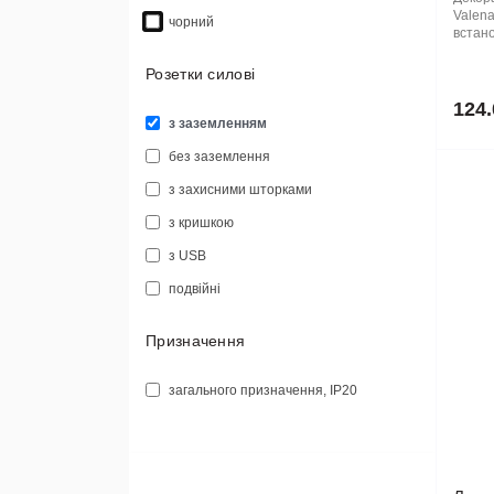
Valena
чорний
встано
Розетки силові
124.
з заземленням
без заземлення
з захисними шторками
з кришкою
з USB
подвійні
Призначення
загального призначення, IP20