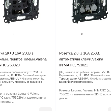
0
0
ка 2К+З 16А 250В зі
Розетка 2К+З 16А 250В,
ами, гвинтові клеми,Valena
автоматичні клеми,Valena
ATIC,753029
IN'MATIC,753021
мінальна робоча напруга::
250 В
[Ue] номінальна робоча напруга::
250 В
чність, IP::
IP20
Головний матеріал::
Герметичність, IP::
IP20
Головний матер
ластик ABS-UV
Кількість модулів::
Термопластик ABS-UV
Кількість модулів
й елемент / механізм із захисною
Базовий елемент/механізм
ою
Розетка Legrand Valena IN’MATIC (ар
рна розетка Legrand Valena
753021) з заземленням (2К+З) приз
IC (арт. 753029) із заземленням
для пі..
 признач..