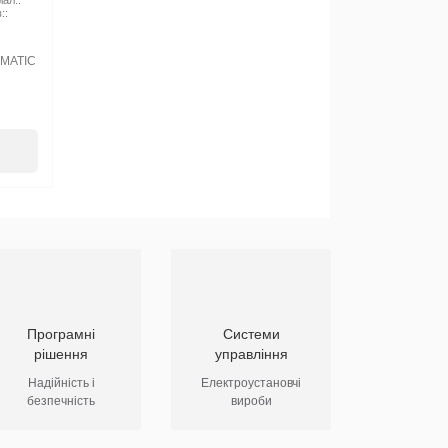
іал::
::
’MATIC
Програмні
Системи
рішення
управління
Надійність і
Електроустановчі
безпечність
вироби